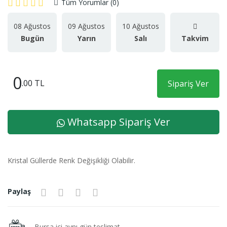
Tüm Yorumlar (0)
08 Ağustos
09 Ağustos
10 Ağustos
Bugün
Yarın
Salı
Takvim
0
.00 TL
Sipariş Ver
Whatsapp Sipariş Ver
Kristal Güllerde Renk Değişikliği Olabilir.
Paylaş
Bursa içi aynı gün teslimat