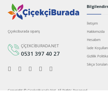
Bilgilendi
İletişim
Çiçekciburada sipariş
Hakkımızda
Hesabım
ÇIÇEKCIBURADA.NET
İade Koşulları
0531 397 40 27
Gizlilik Politik
Sıkça Sorulan
Copyright ©
ÇiçekciBurada.Net
. All Rights Reserved