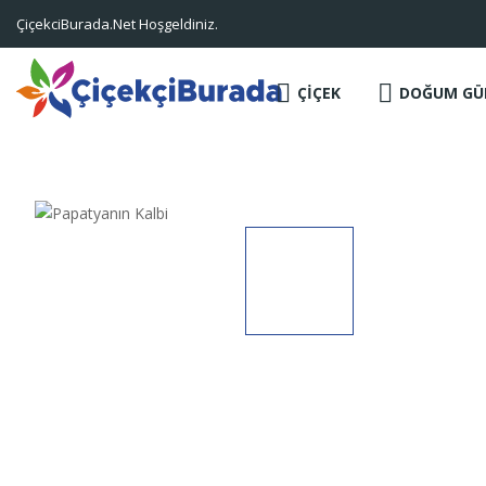
ÇiçekciBurada.Net Hoşgeldiniz.
ÇİÇEK
DOĞUM GÜ