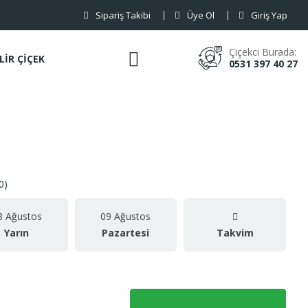
Sipariş Takibi
Üye Ol
Giriş Yap
Çiçekci Burada:
LİR ÇİÇEK
0531 397 40 27
0)
8 Ağustos
09 Ağustos
Yarın
Pazartesi
Takvim