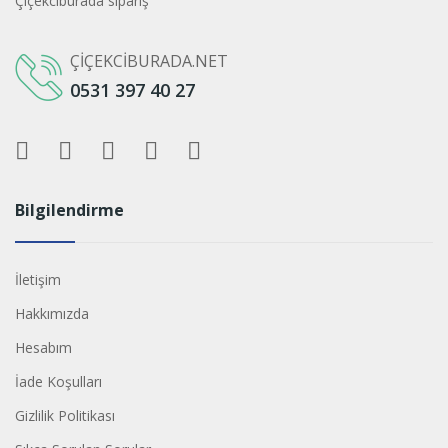
Çiçekciburada sipariş
ÇIÇEKCIBURADA.NET
0531 397 40 27
Bilgilendirme
İletişim
Hakkımızda
Hesabım
İade Koşulları
Gizlilik Politikası